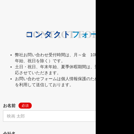
CONTACT FORM
コンタクト
フォーム
弊社お問い合わせ受付時間は、月～金 10時～17時（年末
年始、祝日を除く）です。
土日・祝日、年末年始、夏季休暇期間は、翌営業日以降に対
応させていただきます。
お問い合わせフォームは個人情報保護のためSSL暗号化通信
を利用して送信しております。
お名前
必須
会社名