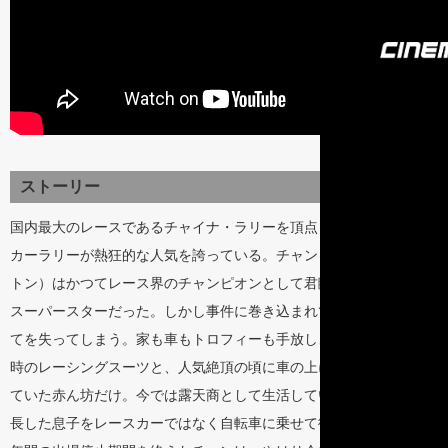
ストーリー
国内最大のレースであるチャイナ・ラリーを頂点として、中国では
カーラリーが熱狂的な人気を誇っている。チャン・チー（シェン・
トン）はかつてレース界のチャンピオンとして君臨。誰もが憧れる
スーパースターだった。しかし事件に巻き込まれて逮捕され、すべ
てを失ってしまう。家も車もトロフィーも手放し、残されたのは当
時のレーシングスーツと、人気絶頂の頃に車の上に置き去りにされ
ていた赤ん坊だけ。今では露天商として生活しているチャンは、成
長した息子をレースカーではなく自転車に乗せて街を走っていた。5