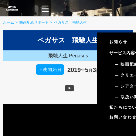
ホーム
映画配給サポート
ペガサス 飛馳人生
ペガサス 飛馳人生
お知らせ
サービス内容
飛馳人生 Pegasus
─ 映画
2019
5
3
上映開始日
年
月
日
─ クリエ

─ シア
─ 取扱い
私たちにつ
お問い合わ