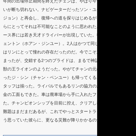
年間の出場停止期間を終えたチェンは、やはり今でもレースへの思
いが断ち切れない。ナビゲーターだったソン・ユーチャン（イン・
ジョン）と再会し、復帰への道を探りはじめるが、金も車もない彼
らにとってそれは不可能なことのように思われた。チャン不在のレ
ース界には若き天才ドライバーが出現していた。彼の名はリン・ジ
ェントン（ホアン・ジンユー）。2人はかつて同じチームで、チェン
はリンにとって憧れの存在だったのだ。今でこそ立場は変わってし
まったが、交錯する2つのプライドは、まるで神話の馬ペガサスと百
獣の王ライオンのようだった。やがてチャンの元に、メカニックだ
ったジ・シン（チャン・ベンユー）も帰ってくる。これでチームス
タッフは揃った。ライバルでもあるリンの協力のおかげで、何とか
金の工面もできた。車は廃車場から手に入れたフレームで造り上げ
た。チャンピオンシップを目前に控え、クリアしなければならない
難題はまだまだあるが、これでやっとスタートラインにつける！そ
う思っていた彼らに、更なる災難が降りかかるのだった…。