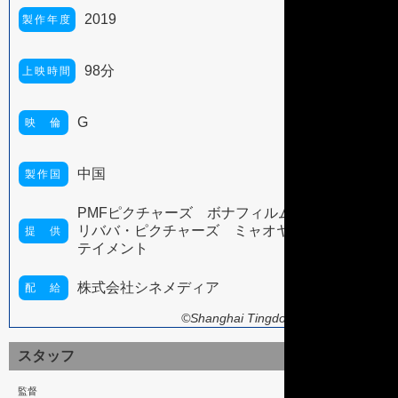
2019
製作年度
98分
上映時間
G
映 倫
中国
製作国
PMFピクチャーズ ボナフィルムグループ ア
リババ・ピクチャーズ ミャオヤン・エンター
提 供
テイメント
株式会社シネメディア
配 給
©Shanghai Tingdong Film Co., Ltd.
スタッフ
監督