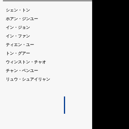
音楽監督
シェン・トン
チェングアンロン
ホアン・ジンユー
主題歌「一半人生 Half a Life」
イン・ジョン
ASHIN
イン・ファン
ティエン・ユー
トン・グアー
ウィンストン・チャオ
チャン・ベンユー
リュウ・シュアイリャン